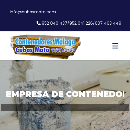
info@cubasmata.com
952 040 437
/
952 041 226
/
607 463 449
EMPRESA DE CONTENEDOR