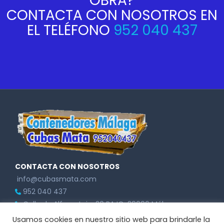
OBRA?
CONTACTA CON NOSOTROS EN
EL TELÉFONO
952 040 437
CONTACTA CON NOSOTROS
info@cubasmata.com
952 040 437
Calle de Alfarnatejo, 20 BAJO, 29006 Málaga,
(Málaga), España
Usamos cookies en nuestro sitio web para brindarle la